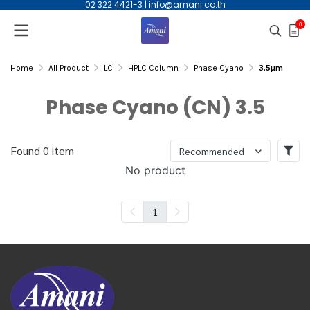
02 322 4421-3
|
info@amani.co.th
0
Home
All Product
LC
HPLC Column
Phase Cyano
3.5µm
Phase Cyano (CN) 3.5
Found 0 item
Recommended
No product
1