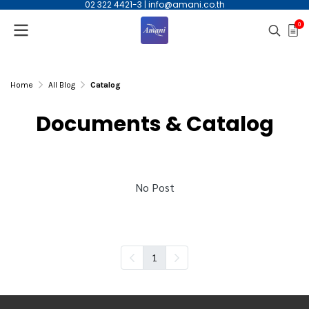
02 322 4421-3
|
info@amani.co.th
0
Home
All Blog
Catalog
Documents & Catalog
No Post
1