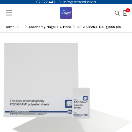
02 322 4421-3
|
info@amani.co.th
0
Home
...
Macherey-Nagel TLC Plate
RP-2 UV254 TLC glass plates, modified silica gel layer, 0.25mm (Thickness) 10x20cm, 50/pk