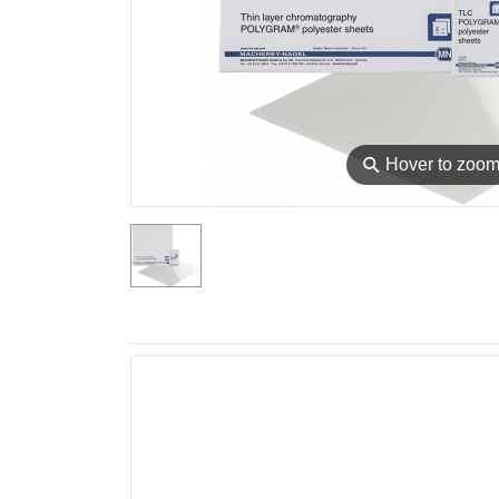
⚲
Hover to zoo