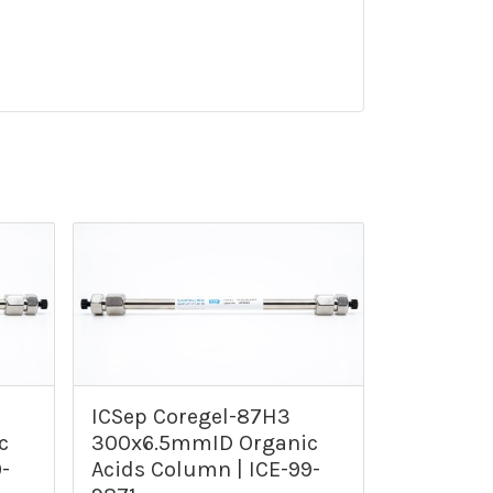
ICSep Coregel-87H3
c
300x6.5mmID Organic
-
Acids Column | ICE-99-