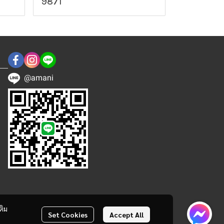
9871
@amani
ติม
Set Cookies
Accept All