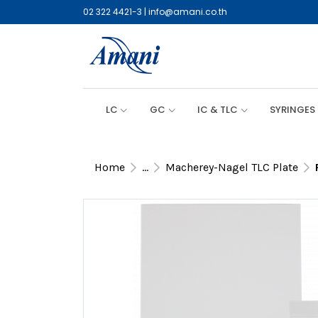
02 322 4421-3
|
info@amani.co.th
LC
GC
IC & TLC
SYRINGES
Home
...
Macherey-Nagel TLC Plate