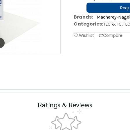
Requ
Brands:
Macherey-Nage
Categories:
TLC & IC
,
TLC
Wishlist
Compare
m
Ratings & Reviews