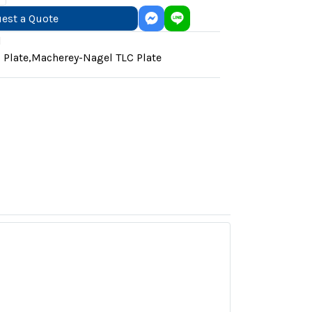
est a Quote
l
 Plate
,
Macherey-Nagel TLC Plate