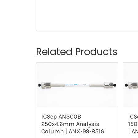
Related Products
ICSep AN300B
ICS
250x4.6mm Analysis
150
Column | ANX-99-8516
| A