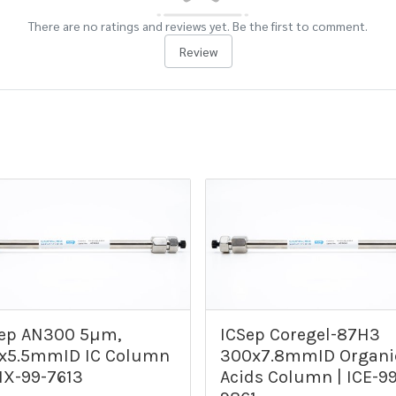
There are no ratings and reviews yet. Be the first to comment.
Review
ep AN300 5µm,
ICSep Coregel-87H3
x5.5mmID IC Column
300x7.8mmID Organi
NX-99-7613
Acids Column | ICE-99