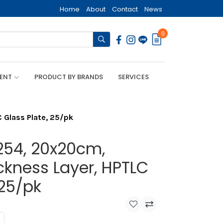
Home
About
Contact
News
0
MENT
PRODUCT BY BRANDS
SERVICES
Glass Plate, 25/pk
54, 20x20cm,
kness Layer, HPTLC
 25/pk