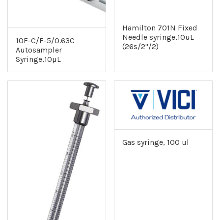
Hamilton 701N Fixed
Needle syringe,10uL
10F-C/F-5/0.63C
(26s/2"/2)
Autosampler
Syringe,10µL
Gas syringe, 100 ul