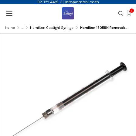
02 322 4421-3
|
info@amani.co.th
0
Home
...
Hamilton Gastight Syringe
Hamilton 1705RN Removable Needle GasTight syringe,50ul - Calibrated