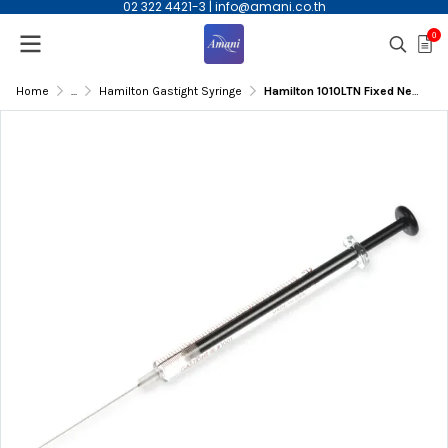
02 322 4421-3
|
info@amani.co.th
0
Home
...
Hamilton Gastight Syringe
Hamilton 1010LTN Fixed Needle GasTight syringe, 10ml, Point Style# 5