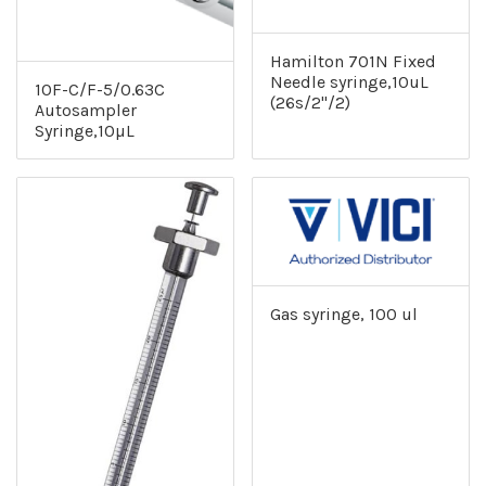
Hamilton 701N Fixed
Needle syringe,10uL
10F-C/F-5/0.63C
(26s/2"/2)
Autosampler
Syringe,10µL
Gas syringe, 100 ul