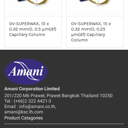
OV-SUPERWAX, 15 x
OV-SUPERWAX, 15 x
0.32 mmID, 0.5 µm(df)
0.32 mmID, 0.25
Capillary Column
µm(df) Capillary
Column
Amani Corporation Limited
201/220 M6 Prawet, Prawet Bangkok Thailand 10250
Tel : (+66)2 322 4421-3
Email : info@amani.co.th,
amani@ksc.th.com
Product Catagories