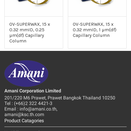
OV-SUPERWAX, 15 x
OV-SUPERWAX, 15 x
0.32 mmID, 0.25
0.32 mmID, 1 µm(df)
µm(df) Capillary
Capillary Column
Column
Amani Corporation Limited
201/220 M6 Prawet, Prawet Bangkok Thailand 10250
Tel : (+66)2 322 4421-3
Email : info@amani.co.th,
amani@ksc.th.com
Product Catagories