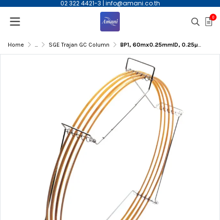
02 322 4421-3
|
info@amani.co.th
0
Home
...
SGE Trajan GC Column
BP1, 60mx0.25mmID, 0.25µm(df) Capillary Column | 054045