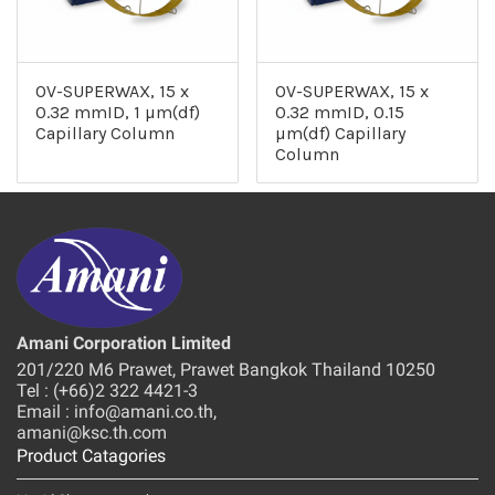
OV-SUPERWAX, 15 x
OV-SUPERWAX, 15 x
0.32 mmID, 1 µm(df)
0.32 mmID, 0.15
Capillary Column
µm(df) Capillary
Column
Amani Corporation Limited
201/220 M6 Prawet, Prawet Bangkok Thailand 10250
Tel : (+66)2 322 4421-3
Email : info@amani.co.th,
amani@ksc.th.com
Product Catagories