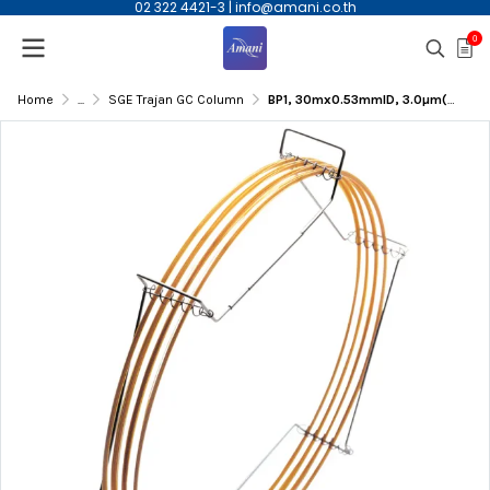
02 322 4421-3
|
info@amani.co.th
0
Home
...
SGE Trajan GC Column
BP1, 30mx0.53mmID, 3.0µm(df) Capillary Column | 054808