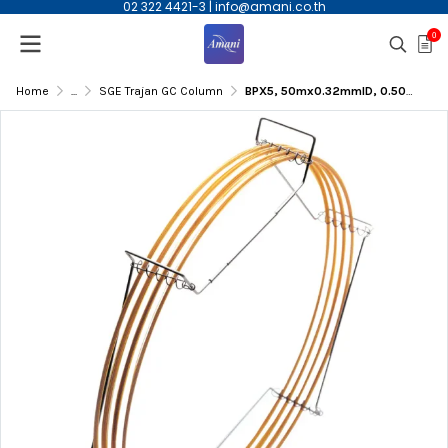
02 322 4421-3
|
info@amani.co.th
0
Home
...
SGE Trajan GC Column
BPX5, 50mx0.32mmID, 0.50µm(df) Capillary Column | 054126