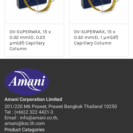
OV-SUPERWAX, 15 x
OV-SUPERWAX, 15 x
0.32 mmID, 0.25
0.32 mmID, 1 µm(df)
µm(df) Capillary
Capillary Column
Column
Amani Corporation Limited
201/220 M6 Prawet, Prawet Bangkok Thailand 10250
Tel : (+66)2 322 4421-3
Email : info@amani.co.th,
amani@ksc.th.com
Product Catagories