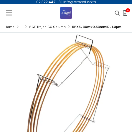
02 322 4421-3
|
info@amani.co.th
0
Home
...
SGE Trajan GC Column
BPX5, 30mx0.53mmID, 1.0µm(df) Capillary Column | 054148