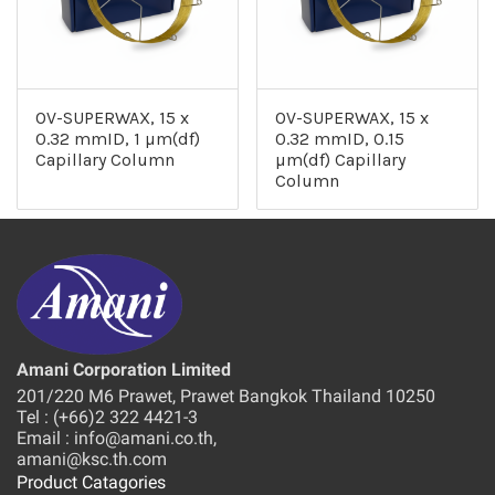
OV-SUPERWAX, 15 x
OV-SUPERWAX, 15 x
0.32 mmID, 1 µm(df)
0.32 mmID, 0.15
Capillary Column
µm(df) Capillary
Column
Amani Corporation Limited
201/220 M6 Prawet, Prawet Bangkok Thailand 10250
Tel : (+66)2 322 4421-3
Email : info@amani.co.th,
amani@ksc.th.com
Product Catagories