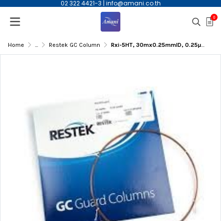
02 322 4421-3
|
info@amani.co.th
0
Home
...
Restek GC Column
Rxi-5HT, 30mx0.25mmID, 0.25µm(df) Capillary Column | 13923