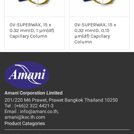
OV-SUPERWAX, 15 x
OV-SUPERWAX, 15 x
0.32 mmID, 1 µm(df)
0.32 mmID, 0.15
Capillary Column
µm(df) Capillary
Column
Amani Corporation Limited
201/220 M6 Prawet, Prawet Bangkok Thailand 10250
Tel : (+66)2 322 4421-3
Email : info@amani.co.th,
amani@ksc.th.com
Product Catagories