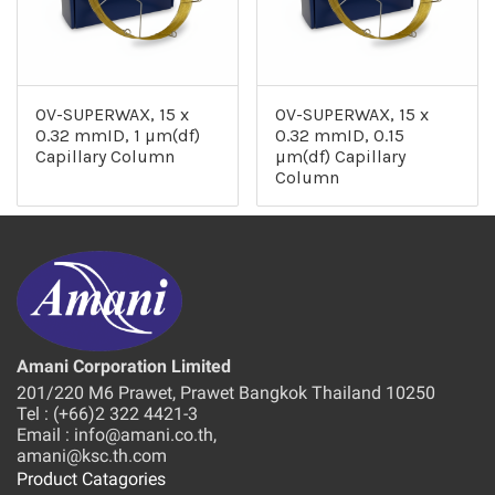
OV-SUPERWAX, 15 x
OV-SUPERWAX, 15 x
0.32 mmID, 1 µm(df)
0.32 mmID, 0.15
Capillary Column
µm(df) Capillary
Column
Amani Corporation Limited
201/220 M6 Prawet, Prawet Bangkok Thailand 10250
Tel : (+66)2 322 4421-3
Email : info@amani.co.th,
amani@ksc.th.com
Product Catagories