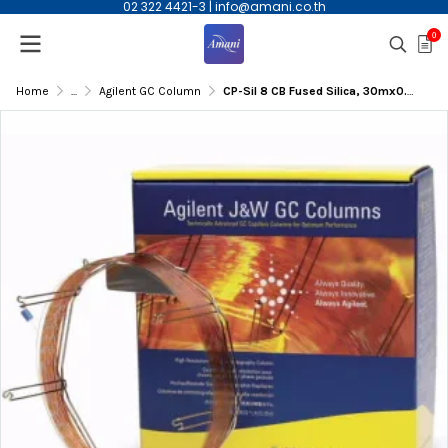
02 322 4421-3
|
info@amani.co.th
0
Home
...
Agilent GC Column
CP-Sil 8 CB Fused Silica, 30mx0.32mmID, 0.25µm(df) Capillary Column | CP8752