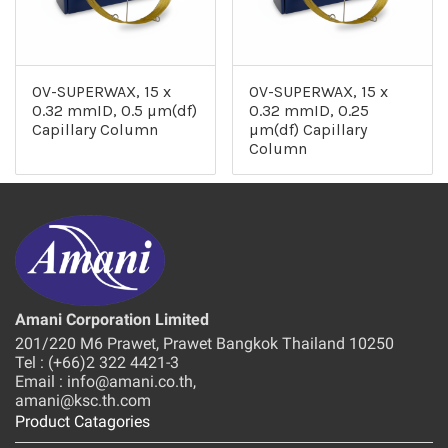
OV-SUPERWAX, 15 x
OV-SUPERWAX, 15 x
0.32 mmID, 0.5 µm(df)
0.32 mmID, 0.25
Capillary Column
µm(df) Capillary
Column
Amani Corporation Limited
201/220 M6 Prawet, Prawet Bangkok Thailand 10250
Tel : (+66)2 322 4421-3
Email : info@amani.co.th,
amani@ksc.th.com
Product Catagories