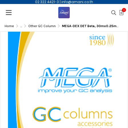
02 322 4421-3
|
info@amani.co.th
0
Home
...
Other GC Column
MEGA-DEX DET Beta, 30mx0.25mmID, 0.25µm(df) Capillary Column | DEX-DET-B-025-025-30