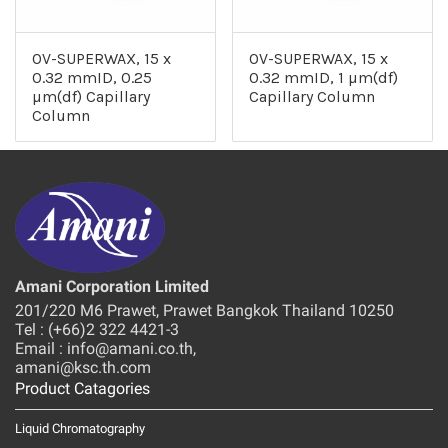
OV-SUPERWAX, 15 x
OV-SUPERWAX, 15 x
0.32 mmID, 0.25
0.32 mmID, 1 µm(df)
µm(df) Capillary
Capillary Column
Column
Amani Corporation Limited
201/220 M6 Prawet, Prawet Bangkok Thailand 10250
Tel : (+66)2 322 4421-3
Email : info@amani.co.th,
amani@ksc.th.com
Product Catagories
Liquid Chromatography