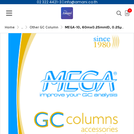
02 322 4421-3
|
info@amani.co.th
0
Home
...
Other GC Column
MEGA-10, 60mx0.25mmID, 0.25µm(df) Capillary Column | C-10-025-025-60