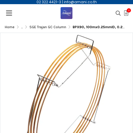
02 322 4421-3
|
info@amani.co.th
0
Home
...
SGE Trajan GC Column
BPX90, 100mx0.25mmID, 0.25µm(df) Capillary Column | 054596