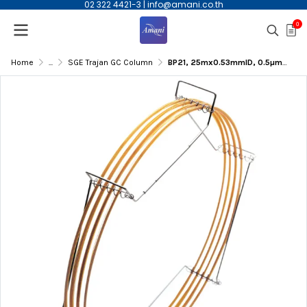
02 322 4421-3
|
info@amani.co.th
0
Home
...
SGE Trajan GC Column
BP21, 25mx0.53mmID, 0.5µm(df) Capillary Column | 054474