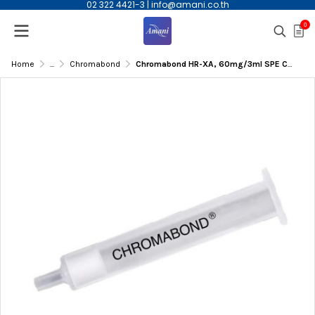
02 322 4421-3
|
info@amani.co.th
0
Home
...
Chromabond
Chromabond HR-XA, 60mg/3ml SPE Column, 30/pk