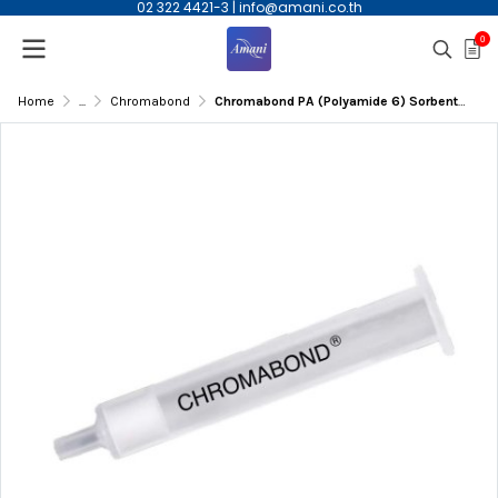
02 322 4421-3
|
info@amani.co.th
0
Home
...
Chromabond
Chromabond PA (Polyamide 6) Sorbent, 100gm