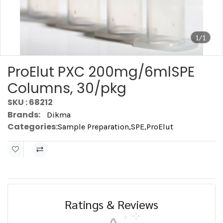
1/1
ProElut PXC 200mg/6mlSPE
Columns, 30/pkg
SKU : 68212
Brands:
Dikma
Categories:
Sample Preparation
,
SPE
,
ProElut
Ratings & Reviews