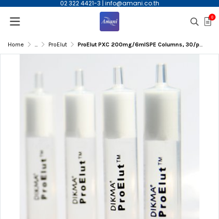
02 322 4421-3
|
info@amani.co.th
0
Home
...
ProElut
ProElut PXC 200mg/6mlSPE Columns, 30/pkg