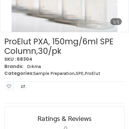
1/1
ProElut PXA, 150mg/6ml SPE
Column,30/pk
SKU : 68304
Brands:
Dikma
Categories:
Sample Preparation
,
SPE
,
ProElut
Ratings & Reviews