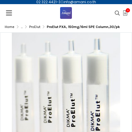
02 322 4421-3
|
info@amani.co.th
0
Home
...
ProElut
ProElut PXA, 150mg/6ml SPE Column,30/pk