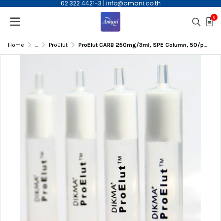
02 322 4421-3
|
info@amani.co.th
0
Home
...
ProElut
ProElut CARB 250mg/3ml, SPE Column, 50/pkg