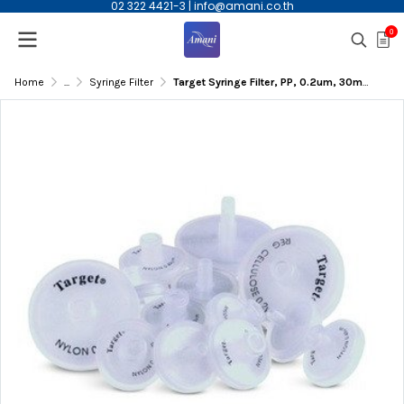
02 322 4421-3
|
info@amani.co.th
0
Home
...
Syringe Filter
Target Syringe Filter, PP, 0.2um, 30mm, 100/pk