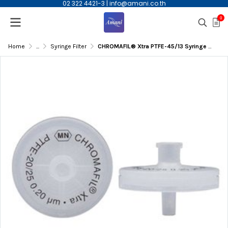
02 322 4421-3
|
info@amani.co.th
0
Home
...
Syringe Filter
CHROMAFIL® Xtra PTFE-45/13 Syringe Filters, 100/pk