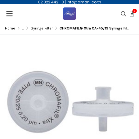
02 322 4421-3
|
info@amani.co.th
0
Home
...
Syringe Filter
CHROMAFIL® Xtra CA-45/13 Syringe Filters, 100/pk