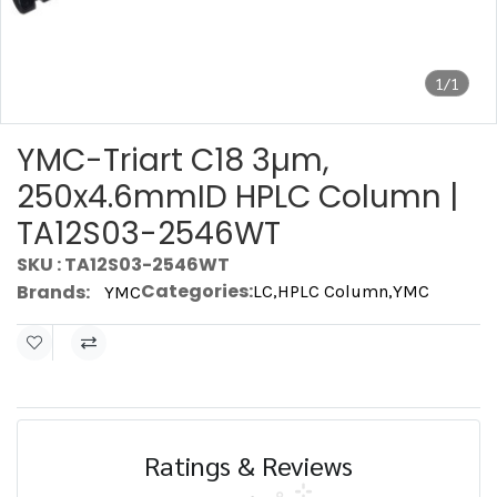
1/1
YMC-Triart C18 3µm,
250x4.6mmID HPLC Column |
TA12S03-2546WT
SKU : TA12S03-2546WT
Categories:
Brands:
LC
,
HPLC Column
,
YMC
YMC
Ratings & Reviews