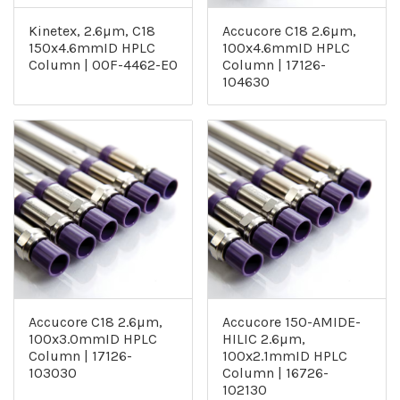
Kinetex, 2.6µm, C18
Accucore C18 2.6µm,
150x4.6mmID HPLC
100x4.6mmID HPLC
Column | 00F-4462-E0
Column | 17126-
104630
Accucore C18 2.6µm,
Accucore 150-AMIDE-
100x3.0mmID HPLC
HILIC 2.6µm,
Column | 17126-
100x2.1mmID HPLC
103030
Column | 16726-
102130