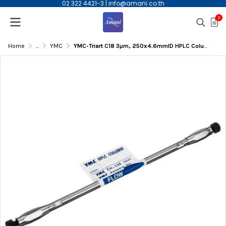
02 322 4421-3
|
info@amani.co.th
0
Home
...
YMC
YMC-Triart C18 3µm, 250x4.6mmID HPLC Column | TA12S03-2546WT