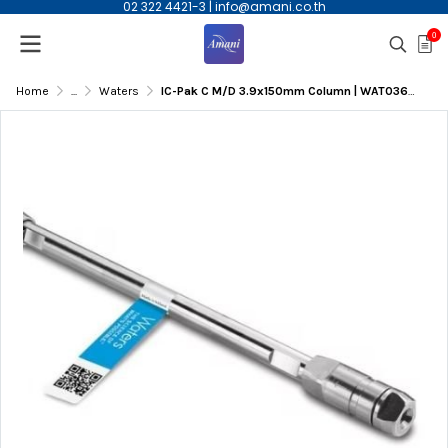
02 322 4421-3
|
info@amani.co.th
0
Home
...
Waters
IC-Pak C M/D 3.9x150mm Column | WAT036570