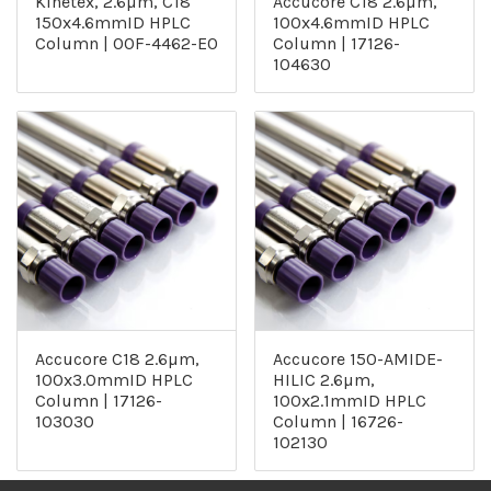
Kinetex, 2.6µm, C18
Accucore C18 2.6µm,
150x4.6mmID HPLC
100x4.6mmID HPLC
Column | 00F-4462-E0
Column | 17126-
104630
Accucore C18 2.6µm,
Accucore 150-AMIDE-
100x3.0mmID HPLC
HILIC 2.6µm,
Column | 17126-
100x2.1mmID HPLC
103030
Column | 16726-
102130