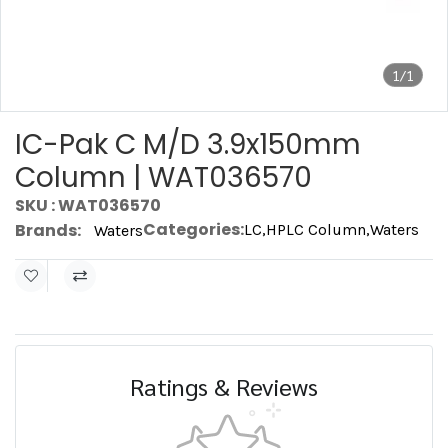
1/1
IC-Pak C M/D 3.9x150mm
Column | WAT036570
SKU : WAT036570
Categories:
Brands:
LC
,
HPLC Column
,
Waters
Waters
Ratings & Reviews