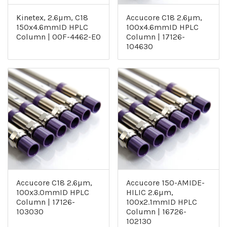
Kinetex, 2.6µm, C18
Accucore C18 2.6µm,
150x4.6mmID HPLC
100x4.6mmID HPLC
Column | 00F-4462-E0
Column | 17126-
104630
Accucore C18 2.6µm,
Accucore 150-AMIDE-
100x3.0mmID HPLC
HILIC 2.6µm,
Column | 17126-
100x2.1mmID HPLC
103030
Column | 16726-
102130