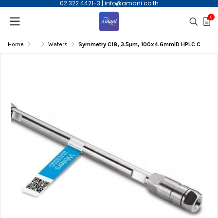
02 322 4421-3
|
info@amani.co.th
0
Home
...
Waters
Symmetry C18, 3.5µm, 100x4.6mmID HPLC Column | WAT066220