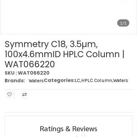
1/1
Symmetry C18, 3.5µm,
100x4.6mmID HPLC Column |
WAT066220
SKU : WAT066220
Categories:
Brands:
LC
,
HPLC Column
,
Waters
Waters
Ratings & Reviews