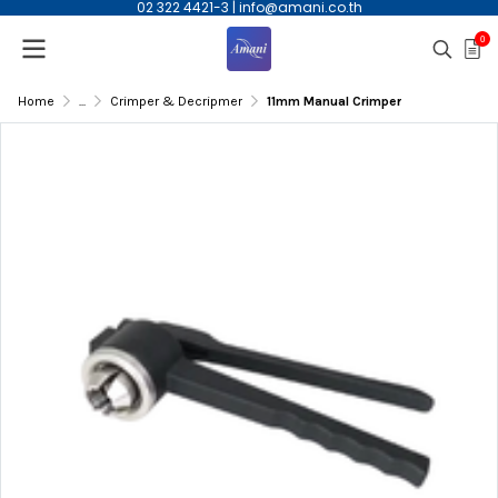
02 322 4421-3
|
info@amani.co.th
0
Home
...
Crimper & Decripmer
11mm Manual Crimper