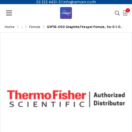
02 322 4421-3
|
info@amani.co.th
0
Home
...
Ferrule
GVF16-003 Graphite/Vespel Ferrule, for 0.1-0.25mmID Column, 10/pk