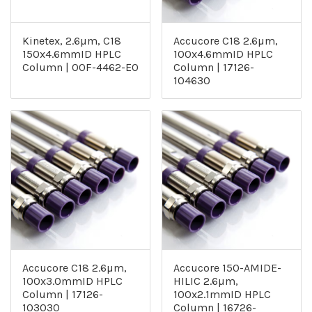
Kinetex, 2.6µm, C18
Accucore C18 2.6µm,
150x4.6mmID HPLC
100x4.6mmID HPLC
Column | 00F-4462-E0
Column | 17126-
104630
Accucore C18 2.6µm,
Accucore 150-AMIDE-
100x3.0mmID HPLC
HILIC 2.6µm,
Column | 17126-
100x2.1mmID HPLC
103030
Column | 16726-