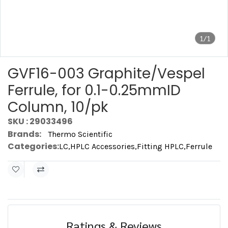
1/1
GVF16-003 Graphite/Vespel
Ferrule, for 0.1-0.25mmID
Column, 10/pk
SKU : 29033496
Brands:
Thermo Scientific
Categories:
LC
,
HPLC Accessories
,
Fitting HPLC
,
Ferrule
Ratings & Reviews