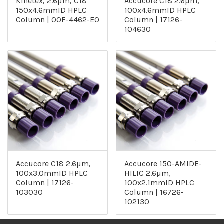
Kinetex, 2.6µm, C18
Accucore C18 2.6µm,
150x4.6mmID HPLC
100x4.6mmID HPLC
Column | 00F-4462-E0
Column | 17126-
104630
Accucore C18 2.6µm,
Accucore 150-AMIDE-
100x3.0mmID HPLC
HILIC 2.6µm,
Column | 17126-
100x2.1mmID HPLC
103030
Column | 16726-
102130