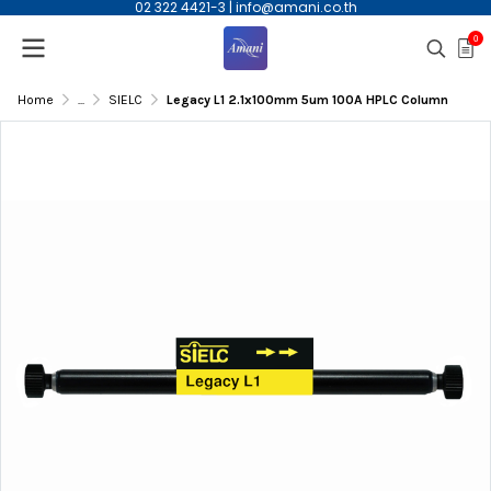
02 322 4421-3
|
info@amani.co.th
0
Home
...
SIELC
Legacy L1 2.1x100mm 5um 100A HPLC Column