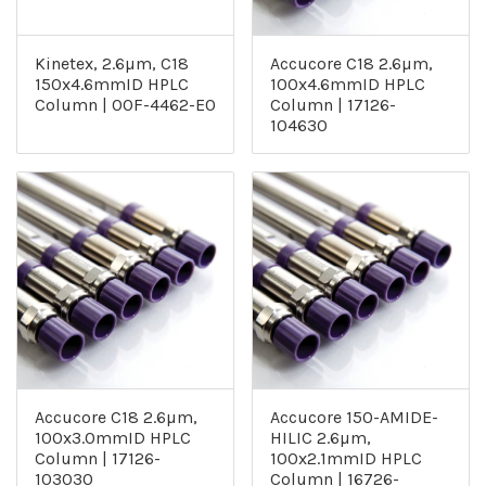
Kinetex, 2.6µm, C18
Accucore C18 2.6µm,
150x4.6mmID HPLC
100x4.6mmID HPLC
Column | 00F-4462-E0
Column | 17126-
104630
Accucore C18 2.6µm,
Accucore 150-AMIDE-
100x3.0mmID HPLC
HILIC 2.6µm,
Column | 17126-
100x2.1mmID HPLC
103030
Column | 16726-