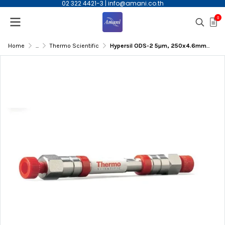
02 322 4421-3
|
info@amani.co.th
0
Home
...
Thermo Scientific
Hypersil ODS-2 5µm, 250x4.6mmID HPLC Column | 31605-254630