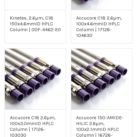
Kinetex, 2.6µm, C18
Accucore C18 2.6µm,
150x4.6mmID HPLC
100x4.6mmID HPLC
Column | 00F-4462-E0
Column | 17126-
104630
Accucore C18 2.6µm,
Accucore 150-AMIDE-
100x3.0mmID HPLC
HILIC 2.6µm,
Column | 17126-
100x2.1mmID HPLC
103030
Column | 16726-