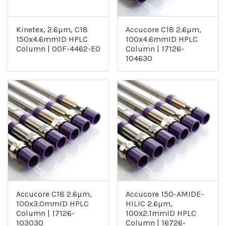
Kinetex, 2.6µm, C18
Accucore C18 2.6µm,
150x4.6mmID HPLC
100x4.6mmID HPLC
Column | 00F-4462-E0
Column | 17126-
104630
Accucore C18 2.6µm,
Accucore 150-AMIDE-
100x3.0mmID HPLC
HILIC 2.6µm,
Column | 17126-
100x2.1mmID HPLC
103030
Column | 16726-