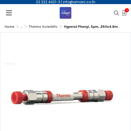
02 322 4421-3
|
info@amani.co.th
0
Home
...
Thermo Scientific
Hypersil Phenyl, 5µm, 250x4.6mmID HPLC Column | 30905-254630