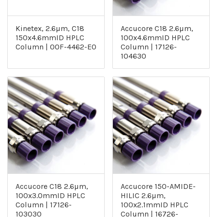
Kinetex, 2.6µm, C18
Accucore C18 2.6µm,
150x4.6mmID HPLC
100x4.6mmID HPLC
Column | 00F-4462-E0
Column | 17126-
104630
Accucore C18 2.6µm,
Accucore 150-AMIDE-
100x3.0mmID HPLC
HILIC 2.6µm,
Column | 17126-
100x2.1mmID HPLC
103030
Column | 16726-