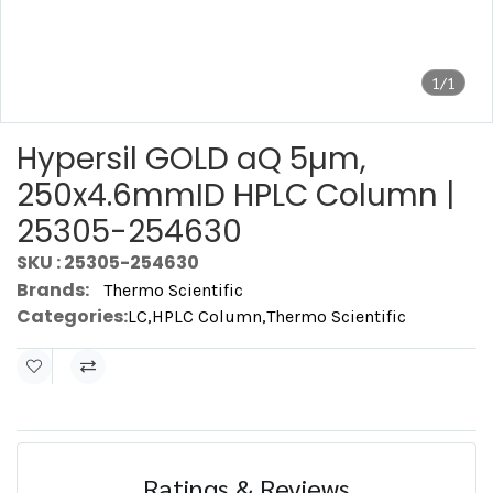
1/1
Hypersil GOLD aQ 5µm,
250x4.6mmID HPLC Column |
25305-254630
SKU : 25305-254630
Brands:
Thermo Scientific
Categories:
LC
,
HPLC Column
,
Thermo Scientific
Ratings & Reviews