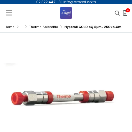
02 322 4421-3
|
info@amani.co.th
0
Home
...
Thermo Scientific
Hypersil GOLD aQ 5µm, 250x4.6mmID HPLC Column | 25305-254630